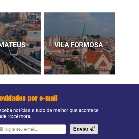
 MATEUS
VILA FORMOSA
ovidades por e-mail
eceba notícias e tudo de melhor que acontece
nde
você
mora.
Enviar