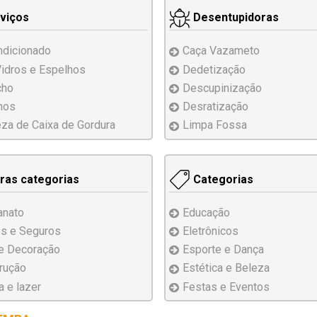
viços
Desentupidoras
ndicionado
Caça Vazameto
Vidros
e Espelhos
Dedetização
cho
Descupinização
hos
Desratização
za de Caixa de Gordura
Limpa Fossa
ras categorias
Categorias
anato
Educação
s e Seguros
Eletrônicos
e Decoração
Esporte e Dança
rução
Estética e Beleza
a e lazer
Festas e Eventos