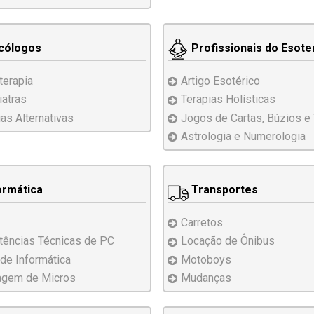
cólogos
Profissionais do Esot
terapia
Artigo Esotérico
iatras
Terapias Holísticas
ias
Alternativas
Jogos de Cartas, Búzios e 
Astrologia e Numerologia
ormática
Transportes
Carretos
tências
Técnicas
de PC
Locação de Ônibus
 de Informática
Motoboys
agem
de
Micros
Mudanças