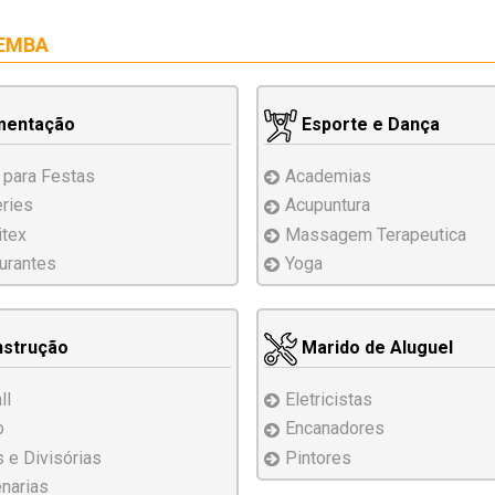
EMBA
mentação
Esporte e Dança
 para Festas
Academias
eries
Acupuntura
tex
Massagem
Terapeutica
urantes
Yoga
strução
Marido de Aluguel
ll
Eletricistas
o
Encanadores
s e Divisórias
Pintores
narias