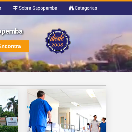
a
Sobre Sapopemba
Categorias
popemba
ncontra