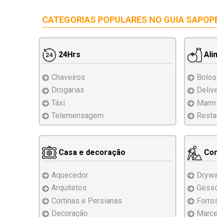
CATEGORIAS POPULARES NO
GUIA SAPOP
24Hrs
Ali
Chaveiros
Bolos
Drogarias
Deliv
Táxi
Marmi
Telemensagem
Resta
Casa e decoração
Con
Aquecedor
Drywa
Arquitetos
Gess
Cortinas e Persianas
Forro
Decoração
Marce