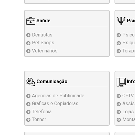
Saúde
Psi
Dentistas
Psico
Pet Shops
Psiqu
Veterinários
Terap
Comunicação
Inf
Agências de Publicidade
CFTV
Gráficas e Copiadoras
Assis
Telefonia
Lojas
Tonner
Mont