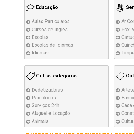
Educação
Ser
Aulas Particulares
Ar Co
Cursos de Inglês
Box, 
Escolas
Cartu
Escolas de Idiomas
Guinc
Idiomas
Limpe
Outras categorias
Out
Dedetizadoras
Artes
Psicólogos
Banco
Serviços 24h
Casa 
Aluguel e Locação
Const
Animais
Cultur