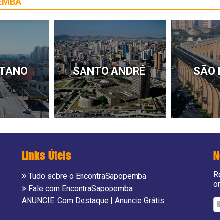
PEMBA
ETANO
SANTO ANDRÉ
SÃO
Links Úteis
N
R
Tudo sobre o EncontraSapopemba
o
Fale com EncontraSapopemba
ANUNCIE:
Com Destaque
|
Anuncie Grátis