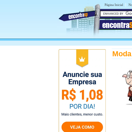
|
Página Inicial
No
encontra
Moda