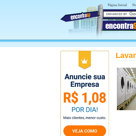
|
Página Inicial
No
encontra
Lava