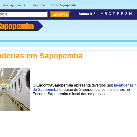
|
|
|
tícias Sapopemba
Categorias
Sobre Sapopemba
Sapopemba
nderias em Sapopemba
O
EncontraSapopemba
apresenta diversos (as)
lavanderias n
de Sapopemba
e região de Sapopemba, com telefones no
EncontraSapopemba e local das empresas.