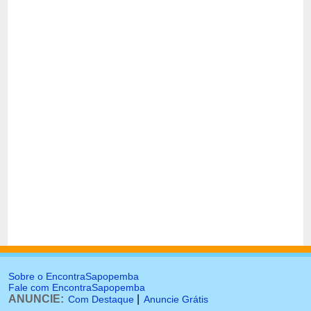
Sobre o EncontraSapopemba
Fale com EncontraSapopemba
ANUNCIE:
|
Com Destaque
Anuncie Grátis